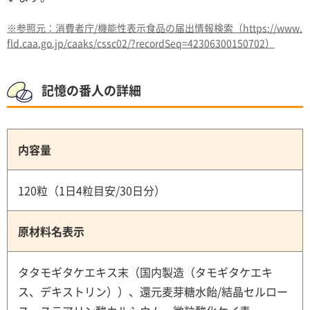
※参照元：消費者庁/機能性表示食品の届出情報検索（https://www.
fld.caa.go.jp/caaks/cssc02/?recordSeq=42306300150702）
記憶の番人の詳細
内容量
120粒（1日4粒目安/30日分）
原材料名表示
タタモギタケエキス末（国内製造（タモギタケエキ
ス、デキストリン））、還元麦芽糖水飴/結晶セルロー