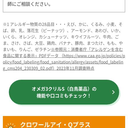
師にご相談ください。
※1 アレルギー物質の28品目・・・えび、かに、くるみ、小麦、そ
ば、卵、乳、落花生（ピーナッツ）、アーモンド、あわび、いか、
いくら、オレンジ、カシューナッツ、キウイフルーツ、牛肉、ご
ま、さけ、さば、大豆、鶏肉、バナナ、豚肉、まつたけ、もも、や
まいも、りんご、ゼラチン
※参照元：消費者庁「アレルゲンを含む
食品に関する表示」PDFデータ （https://www.caa.go.jp/policies/p
olicy/food_labeling/food_sanitation/allergy/assets/food_labelin
g_cms204_230309_02.pdf）2023年11月調査時点
オメガ3クリルS（白鳥薬品）の
機能や口コミもチェック！
クロワールアイ・Qプラス