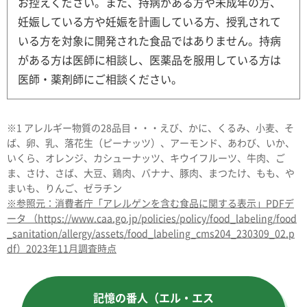
お控えください。また、持病がある方や未成年の方、
妊娠している方や妊娠を計画している方、授乳されて
いる方を対象に開発された食品ではありません。持病
がある方は医師に相談し、医薬品を服用している方は
医師・薬剤師にご相談ください。
※1 アレルギー物質の28品目・・・えび、かに、くるみ、小麦、そ
ば、卵、乳、落花生（ピーナッツ）、アーモンド、あわび、いか、
いくら、オレンジ、カシューナッツ、キウイフルーツ、牛肉、ご
ま、さけ、さば、大豆、鶏肉、バナナ、豚肉、まつたけ、もも、や
まいも、りんご、ゼラチン
※参照元：消費者庁「アレルゲンを含む食品に関する表示」PDFデ
ータ （https://www.caa.go.jp/policies/policy/food_labeling/food
_sanitation/allergy/assets/food_labeling_cms204_230309_02.p
df）2023年11月調査時点
記憶の番人（エル・エス