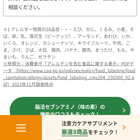
相談ください。
※1 アレルギー物質の28品目・・・えび、かに、くるみ、小麦、そ
ば、卵、乳、落花生（ピーナッツ）、アーモンド、あわび、いか、
いくら、オレンジ、カシューナッツ、キウイフルーツ、牛肉、ご
ま、さけ、さば、大豆、鶏肉、バナナ、豚肉、まつたけ、もも、や
まいも、りんご、ゼラチン
※参照元：消費者庁「アレルゲンを含む食品に関する表示」PDFデ
ータ （https://www.caa.go.jp/policies/policy/food_labeling/food
_sanitation/allergy/assets/food_labeling_cms204_230309_02.p
df）2023年11月調査時点
脳活セブンアミノ（味の素）の
機能や口コミもチェック！
注意力ケアサプリメント
厳選8商品
をチェック！