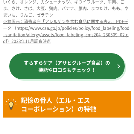
いくら、オレンジ、カシューナッツ、キウイフルーツ、牛肉、ご
ま、さけ、さば、大豆、鶏肉、バナナ、豚肉、まつたけ、もも、や
まいも、りんご、ゼラチン
※参照元：消費者庁「アレルゲンを含む食品に関する表示」PDFデ
ータ （https://www.caa.go.jp/policies/policy/food_labeling/food
_sanitation/allergy/assets/food_labeling_cms204_230309_02.p
df）2023年11月調査時点
すらすらケア（アサヒグループ食品）の
機能や口コミもチェック！
記憶の番人（エル・エス
コーポレーション）の特徴