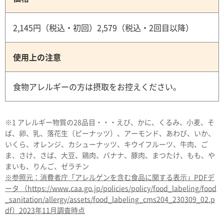
2,145円（税込・初回）2,579（税込・2回目以降）
使用上の注意
食物アレルギーの方は摂取をお控えください。
※1 アレルギー物質の28品目・・・えび、かに、くるみ、小麦、そ
ば、卵、乳、落花生（ピーナッツ）、アーモンド、あわび、いか、
いくら、オレンジ、カシューナッツ、キウイフルーツ、牛肉、ご
ま、さけ、さば、大豆、鶏肉、バナナ、豚肉、まつたけ、もも、や
まいも、りんご、ゼラチン
※参照元：消費者庁「アレルゲンを含む食品に関する表示」PDFデ
ータ （https://www.caa.go.jp/policies/policy/food_labeling/food
_sanitation/allergy/assets/food_labeling_cms204_230309_02.p
df）2023年11月調査時点