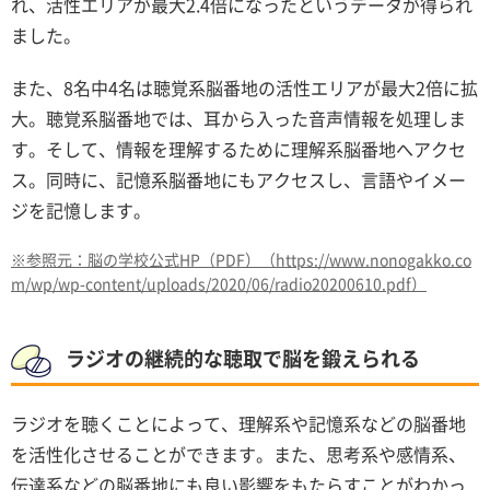
れ、活性エリアが最大2.4倍になったというデータが得られ
ました。
また、8名中4名は聴覚系脳番地の活性エリアが最大2倍に拡
大。聴覚系脳番地では、耳から入った音声情報を処理しま
す。そして、情報を理解するために理解系脳番地へアクセ
ス。同時に、記憶系脳番地にもアクセスし、言語やイメー
ジを記憶します。
※参照元：脳の学校公式HP（PDF）（https://www.nonogakko.co
m/wp/wp-content/uploads/2020/06/radio20200610.pdf）
ラジオの継続的な聴取で脳を鍛えられる
ラジオを聴くことによって、理解系や記憶系などの脳番地
を活性化させることができます。また、思考系や感情系、
伝達系などの脳番地にも良い影響をもたらすことがわかっ