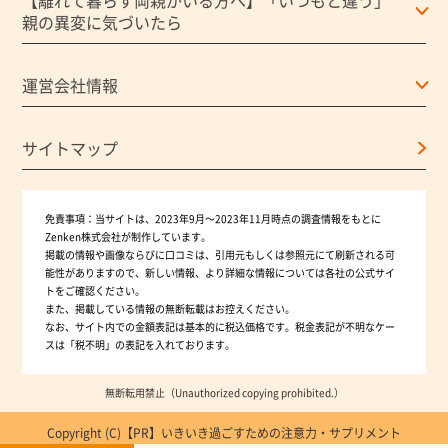
【離れて暮らす両親がいる方へ】「いつもと違う」
親の異変に気づいたら
運営会社情報
サイトマップ
免責事項：
当サイトは、2023年9月～2023年11月時点の調査情報をもとに
Zenken株式会社が制作しています。
掲載の情報や画像ならびに口コミは、引用元もしくは参照元にて刷新される可
能性がありますので、新しい情報、より詳細な情報については各社の公式サイ
トをご確認ください。
また、掲載している情報の無断転載はお控えください。
なお、サイト内での金額表記は基本的に税込価格です。税金表記が不明なケー
スは「税不明」の表記を入れております。
無断転用禁止（Unauthorized copying prohibited.）
Copyright (C)【PR】
いきいき過ごすための注意力・サプリメント