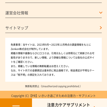
運営会社情報
サイトマップ
免責事項：
当サイトは、2023年9月～2023年11月時点の調査情報をもとに
Zenken株式会社が制作しています。
掲載の情報や画像ならびに口コミは、引用元もしくは参照元にて刷新される可
能性がありますので、新しい情報、より詳細な情報については各社の公式サイ
トをご確認ください。
また、掲載している情報の無断転載はお控えください。
なお、サイト内での金額表記は基本的に税込価格です。税金表記が不明なケー
スは「税不明」の表記を入れております。
無断転用禁止（Unauthorized copying prohibited.）
Copyright (C)【PR】
いきいき過ごすための注意力・サプリメント
情報メディア│ちゅーけあ
All Rights Reserved.
注意力ケアサプリメント